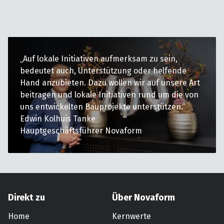
„Auf lokale Initiativen aufmerksam zu sein,
bedeutet auch, Unterstützung oder helfende
Hand anzubieten. Dazu wollen wir auf unsere Art
beitragen und lokale Initiativen rund um die von
uns entwickelten Bauprojekte unterstützen.“
Edwin Kolhuis Tanke
Hauptgeschäftsführer Novaform
Direkt zu
Über Novaform
Home
Kernwerte