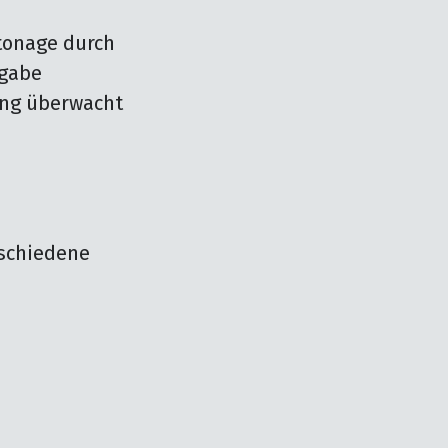
tonage durch 
gabe 
ng überwacht 
schiedene 