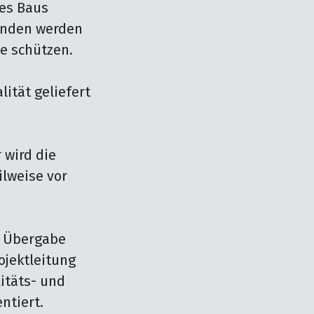
es Baus 
unden werden 
 schützen.

ität geliefert 
wird die 
lweise vor 
 Übergabe 
jektleitung 
itäts- und 
tiert.
