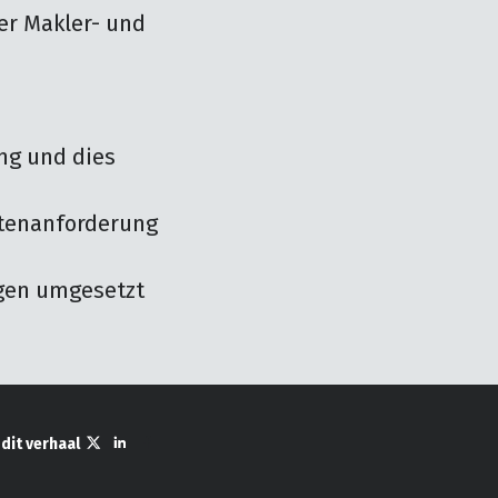
r Makler- und 
ng und dies 
atenanforderung 
ngen umgesetzt 
 dit verhaal