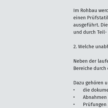
Im Rohbau werde
einen Prüfstati
ausgeführt. Di
und durch Teil
2. Welche unab
Neben der lauf
Bereiche durch 
Dazu gehören u
•	die dokumentierte Überwachung der Betonqualität 

•	Abnahmen der Bewehrung durch Prüfstatiker 

•	Prüfungen zu Brand-, Schall- und Wärmeschutz 
