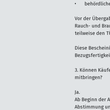
•	behördliche Abnahme nach Fertigstellung des Rohbaus 

Vor der Überga
Rauch- und Bran
teilweise den 
Diese Bescheini
Bezugsfertigkeit
3. Können Käufe
mitbringen?

Ja.

Ab Beginn der 
Abstimmung und