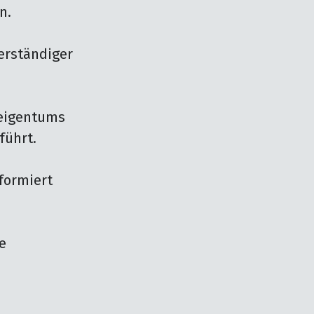
.

rständiger 
eigentums 
ührt.

ormiert 
 