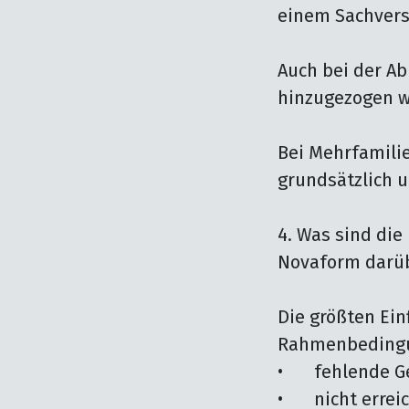
einem Sachvers
Auch bei der A
hinzugezogen w
Bei Mehrfamili
grundsätzlich u
4. Was sind die
Novaform darüb
Die größten Ein
Rahmenbedingun
•	fehlende Genehmigungen 

•	nicht erreichte Verkaufsquote 
