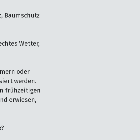
tz, Baumschutz 
chtes Wetter, 
mern oder 
iert werden.

 frühzeitigen 
nd erwiesen, 
?
