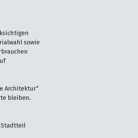
sichtigen 
ialwahl sowie 
rbrauchen 
f 
 Architektur“ 
e bleiben. 
tadtteil 