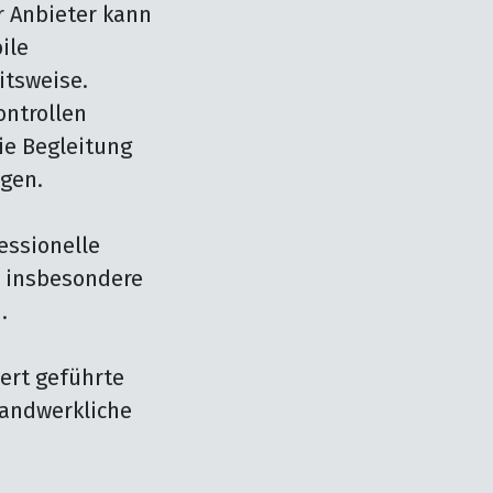
 Anbieter kann 
le 
tsweise. 
ntrollen 
e Begleitung 
gen.

essionelle 
, insbesondere 


ert geführte 
andwerkliche 