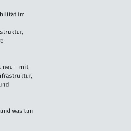
ilität im 
truktur, 
e 
 neu – mit 
rastruktur, 
und 
und was tun 