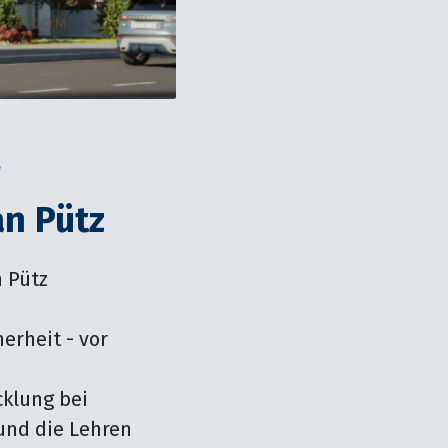
n Pütz
 Pütz

rheit - vor 
klung bei 
nd die Lehren 