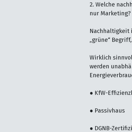
2. Welche nachh
nur Marketing?

Nachhaltigkeit 
„grüne“ Begriff,
Wirklich sinnvo
werden unabhäng
Energieverbrau
● KfW-Effizienz
● Passivhaus

● DGNB-Zertifiz