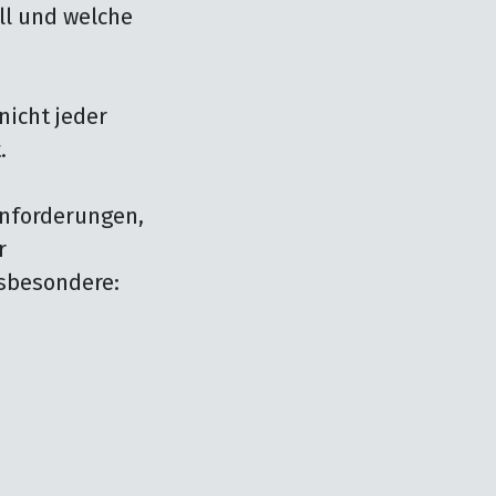
l und welche 
icht jeder 


nforderungen, 
 
sbesondere:
