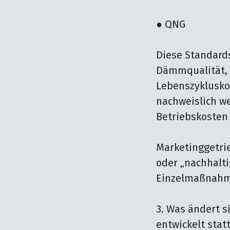
● QNG

Diese Standards
Dämmqualität, 
Lebenszykluskos
nachweislich we
Betriebskosten 
Marketinggetrie
oder „nachhalti
Einzelmaßnahme
3. Was ändert s
entwickelt stat