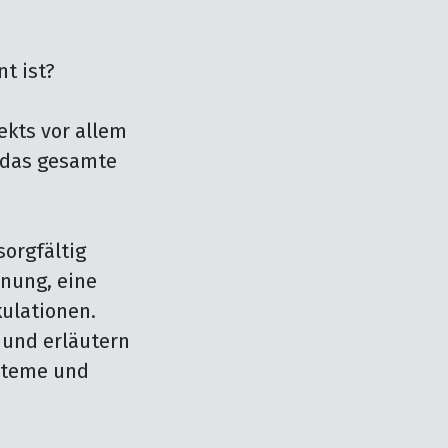
t ist?

kts vor allem 
 das gesamte 
orgfältig 
ung, eine 
ulationen. 
und erläutern 
steme und 