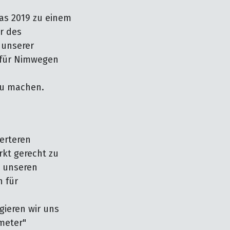
as 2019 zu einem
r des
 unserer
 für Nimwegen
zu machen.
werteren
kt gerecht zu
t unseren
 für
ieren wir uns
meter"