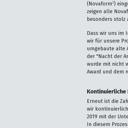
(Novaform
2
) ein
zeigen alle Nov
besonders stolz 
Dass wir uns im I
wir für unsere Pr
umgebaute alte 
der "Nacht der A
wurde mit nicht 
Award und dem r
Kontinuierliche
Erneut ist die Za
wir kontinuierlic
2019 mit der Unt
In diesem Prozes