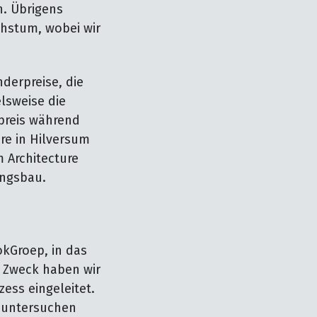
n. Übrigens
hstum, wobei wir
derpreise, die
lsweise die
preis während
re in Hilversum
 Architecture
ungsbau.
lokGroep, in das
m Zweck haben wir
ess eingeleitet.
d untersuchen