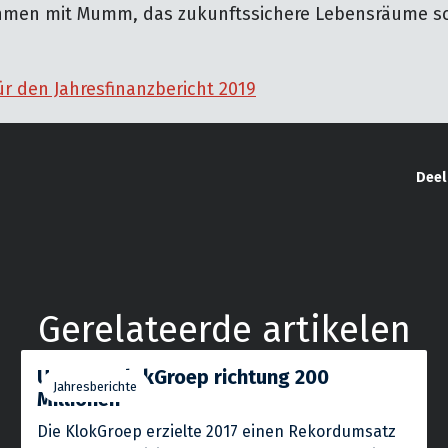
hmen mit Mumm, das zukunftssichere Lebensräume sch
für den Jahresfinanzbericht 2019
Deel
Gerelateerde artikelen
Umsatz KlokGroep richtung 200
Jahresberichte
Millionen
Die KlokGroep erzielte 2017 einen Rekordumsatz