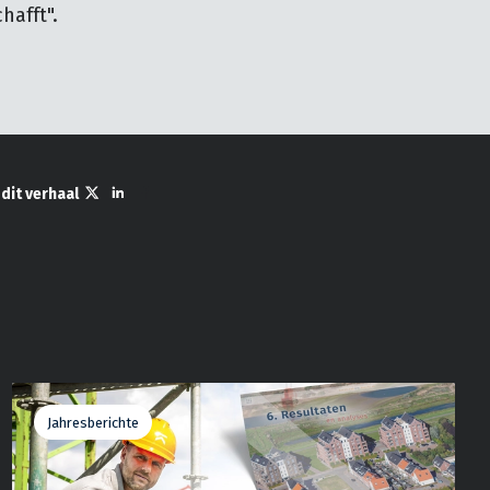
afft".
 dit verhaal
Jahresberichte