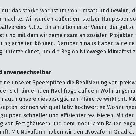
t nur das starke Wachstum von Umsatz und Gewinn, d
r machte. Wir wurden außerdem stolzer Hauptsponso
lvereins N.E.C. Ein ambitionierter Verein, der gut zu
st und mit dem wir gemeinsam an sozialen Projekten
ung arbeiten können. Darüber hinaus haben wir eine
g unterzeichnet, um die Region Nimwegen klimafest 
d unverwechselbar
eine unserer Speerspitzen die Realisierung von preis
er sich ändernden Nachfrage auf dem Wohnungsmar
n auch unsere diesbezüglichen Pläne verwirklicht. Mi
nzepten können wir qualitativ hochwertige Wohnungen
gruppen schneller und effizienter realisieren. Mit der
ng von Fertighäusern und dem modularen Bauen engag
kunft. Mit Novaform haben wir den „Novaform Quadrat