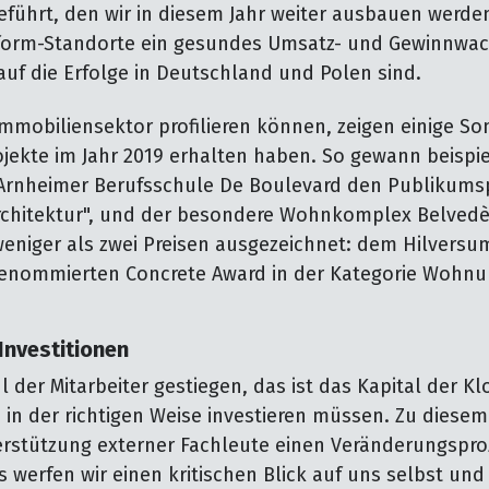
geführt, den wir in diesem Jahr weiter ausbauen werde
aform-Standorte ein gesundes Umsatz- und Gewinnwac
auf die Erfolge in Deutschland und Polen sind.
mmobiliensektor profilieren können, zeigen einige Son
ojekte im Jahr 2019 erhalten haben. So gewann beispie
Arnheimer Berufsschule De Boulevard den Publikums
rchitektur", und der besondere Wohnkomplex Belvedè
weniger als zwei Preisen ausgezeichnet: dem Hilversum
enommierten Concrete Award in der Kategorie Wohn
 Investitionen
hl der Mitarbeiter gestiegen, das ist das Kapital der K
h in der richtigen Weise investieren müssen. Zu diese
erstützung externer Fachleute einen Veränderungsproz
s werfen wir einen kritischen Blick auf uns selbst un