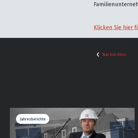
Familienunterne
Klicken Sie hier 
Nachrichten
Jahresberichte