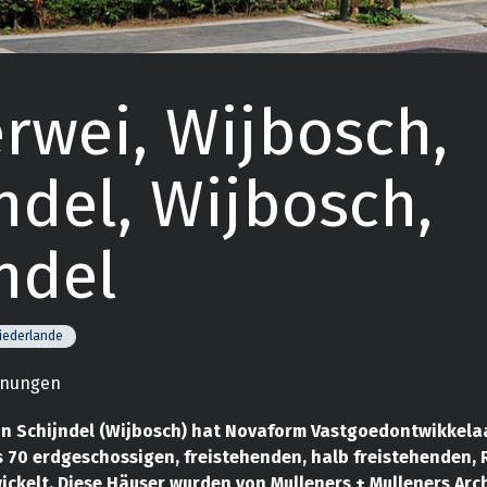
rwei, Wijbosch,
ndel, Wijbosch,
ndel
iederlande
hnungen
on Schijndel (Wijbosch) hat Novaform Vastgoedontwikkelaa
 70 erdgeschossigen, freistehenden, halb freistehenden, 
ckelt. Diese Häuser wurden von Mulleners + Mulleners Arc