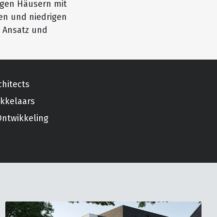
igen Häusern mit
en und niedrigen
n Ansatz und
chitects
kkelaars
ntwikkeling