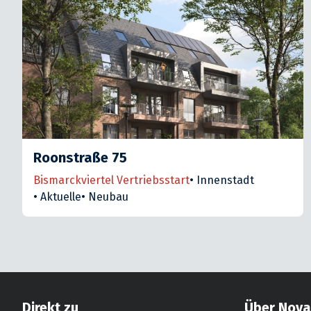
Roonstraße 75
Bismarckviertel Vertriebsstart
•
Innenstadt
•
Aktuelle
•
Neubau
Direkt zu
Über Nov