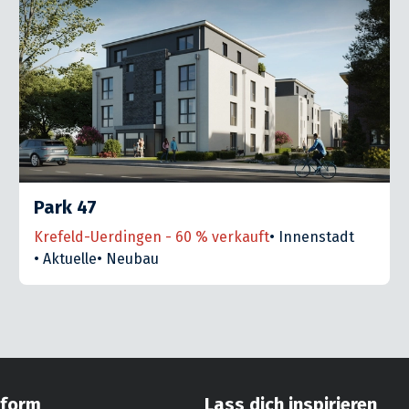
Park 47
Krefeld-Uerdingen - 60 % verkauft
•
Innenstadt
•
Aktuelle
•
Neubau
aform
Lass dich inspirieren