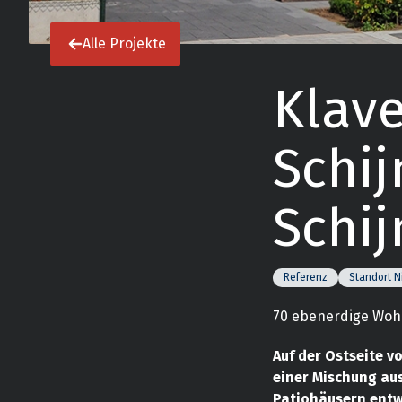
Alle Projekte
Klave
Schij
Schij
Referenz
Standort N
70 ebenerdige Wo
Auf der Ostseite v
einer Mischung aus
Patiohäusern entwi